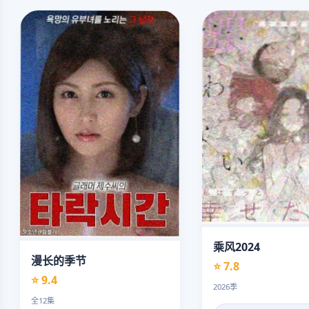
乘风2024
漫长的季节
⭐ 7.8
⭐ 9.4
2026季
全12集