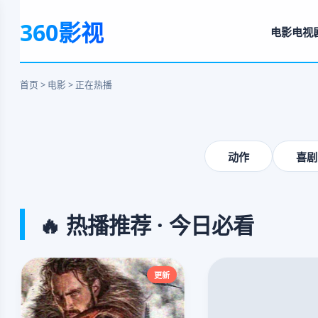
奥本海默
360影视
电影
电视
毁灭与救赎的壮阔史诗
立即观看
首页 > 电影 > 正在热播
‹
动作
喜剧
🔥 热播推荐 · 今日必看
更新