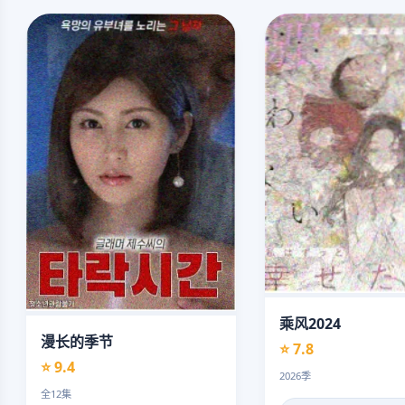
乘风2024
漫长的季节
⭐ 7.8
⭐ 9.4
2026季
全12集