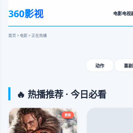
奥本海默
360影视
电影
电视
毁灭与救赎的壮阔史诗
立即观看
首页 > 电影 > 正在热播
‹
动作
喜剧
🔥 热播推荐 · 今日必看
更新